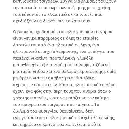
καπνίσματός τσιγάρων. Συχνά διαφημίσεις τονίζουν
την απουσία συμπτωμάτων στέρησης με τη χρήση
του, κάνοντάς το ελκυστικό σε καπνιστές που
σχεδιάζουν να διακόψουν το κάπνισμα.
Ο βασικός σχεδιασμός του ηλεκτρονικoύ τσιγάρου
είναι γενικά παρόμοιος σε όλες τις εταιρίες.
Αποτελείται από ένα πλαστικό σωλήνα, ένα
ηλεκτρονικό στοιχείο θέρμανσης, ένα φυσίγγιο που
περιέχει νικοτίνη, προπυλενική γλυκόλη
(propyleneglycol) και νερό, μία επαναφορτιζόμενη
μπαταρία λιθίου και ένα θάλαμό ατμοποίησης με μία
μεμβράνη για την αποβολή των διαφόρων
άχρηστων συστατικών. Κάποια ηλεκτρονικά τσιγάρα
έχουν ένα φώς στην άκρη τους που ανάβει όταν ο
χρήστης εισπνέει, ώστε να μοιάζει με την καύτρα
του πραγματικού τσιγάρου που καίγεται. Το
διάλυμα του φυσιγγίου θερμαίνεται, όταν
ενεργοποιείται το ηλεκτρονικό στοιχείο θέρμανσης,
και δημιουργεί καπνό που εισπνέεται από το