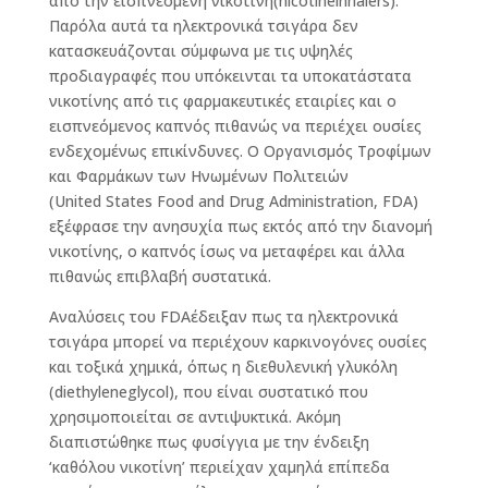
από την εισπνεόμενη νικοτίνη(nicotineinhalers).
Παρόλα αυτά τα ηλεκτρονικά τσιγάρα δεν
κατασκευάζονται σύμφωνα με τις υψηλές
προδιαγραφές που υπόκεινται τα υποκατάστατα
νικοτίνης από τις φαρμακευτικές εταιρίες και ο
εισπνεόμενος καπνός πιθανώς να περιέχει ουσίες
ενδεχομένως επικίνδυνες. Ο Οργανισμός Τροφίμων
και Φαρμάκων των Ηνωμένων Πολιτειών
(United States Food and Drug Administration, FDA)
εξέφρασε την ανησυχία πως εκτός από την διανομή
νικοτίνης, ο καπνός ίσως να μεταφέρει και άλλα
πιθανώς επιβλαβή συστατικά.
Αναλύσεις του FDAέδειξαν πως τα ηλεκτρονικά
τσιγάρα μπορεί να περιέχουν καρκινογόνες ουσίες
και τοξικά χημικά, όπως η διεθυλενική γλυκόλη
(diethyleneglycol), που είναι συστατικό που
χρησιμοποιείται σε αντιψυκτικά. Ακόμη
διαπιστώθηκε πως φυσίγγια με την ένδειξη
‘καθόλου νικοτίνη’ περιείχαν χαμηλά επίπεδα