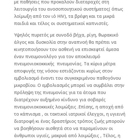
με παθήσεις που προκαλούν διαταραχές στη
λειτουργία του ανοσοποιητικού συστήματος( όπως
λοίμωξη από τον ιό HIV), τα βρέφη και τα μικρά
παιδιά και τέλος οι συστηματικοί καπνιστές.
Υψηλός πυρετός με συνοδό βήχα, ρίγη, θωρακικό
άλγος και δυσκολία στην αναπνοή θα πρέπει να
κινητοποιήσουν τον ασθενή να επισκεφτεί άμεσα
έναν πνευμονολόγο για τον αποκλεισμό
πνευμονιοκοκκικής πνευμονίας. Τα κύρια μέτρα
αποφυγής της νόσου εστιάζονται κυρίως στον
εμβολιασμό έναντι του συγκεκριμένου παθογόνου
μικροβίου. Ο εμβολιασμός μπορεί να συμβάλει στην
πρόληψη της πνευμονίας για τα άτομα που
διατρέχουν αυξημένο κίνδυνο για σοβαρές
πνευμονιοκοκκικές λοιμώξεις .Επίσης, η αποχή από
το κάπνισμα , οι τακτικοί ιατρικοί έλεγχοι, η υγιεινή
διατροφή κι ένας δραστήριος τρόπος ζωής μπορούν
να βοηθήσουν αισθητά στο να παραμείνουν οι
άνθρωποι υγιείς, μακρυά από λοιμώξεις , Τέλος, η